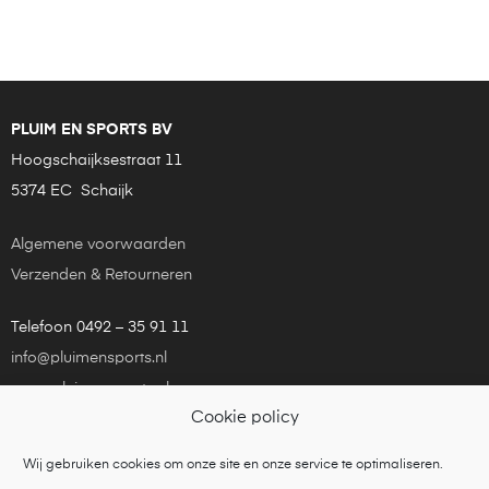
PLUIM EN SPORTS BV
Hoogschaijksestraat 11
5374 EC Schaijk
Algemene voorwaarden
Verzenden & Retourneren
Telefoon 0492 – 35 91 11
info@pluimensports.nl
www.pluimensports.nl
Cookie policy
KvK Eindhoven 24181448
Wij gebruiken cookies om onze site en onze service te optimaliseren.
Copyright © 2021
Pluim en Sports
is een onderdeel van