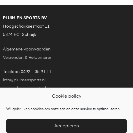
PLUIM EN SPORTS BV
Hoogschaijksestraat 11
5374 EC Schaijk
Algemene voorwaarden
Verzenden & Retourneren
Telefoon 0492 – 35 91 11
info@pluimensports.nl
www.pluimensports.nl
Cookie policy
KvK Eindhoven 24181448
Wij gebruiken cookies om onze site en onze service te optimaliseren.
Copyright © 2021
Pluim en Sports
is een onderdeel van
Tennisbouw Nederland BV
Accepteren