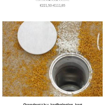
€
221,50
-
€
111,85
TOEVOEGEN AAN WINKELWAGEN