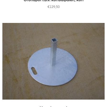
Grondpot t.b.v. korfbalpalen, kort
€
129,50
OPTIES SELECTEREN