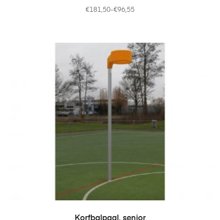
€
181,50
-
€
96,55
OPTIES SELECTEREN
Korfbalpaal, senior