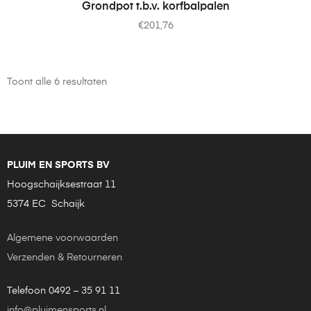
TOEVOEGEN AAN WINKELWAGEN
Grondpot t.b.v. korfbalpalen
€
201,76
Toont alle 6 resultaten
PLUIM EN SPORTS BV
Hoogschaijksestraat 11
5374 EC Schaijk
Algemene voorwaarden
Verzenden & Retourneren
Telefoon 0492 – 35 91 11
info@pluimensports.nl