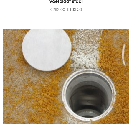
Voetplaat staal
€
282,00
-
€
133,50