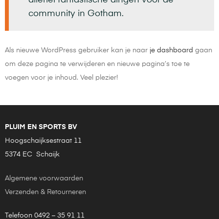
community in Gotham.
Als nieuwe WordPress gebruiker kan je naar
je dashboard
gaan
om deze pagina te verwijderen en nieuwe pagina’s toe te
voegen voor je inhoud. Veel plezier!
PLUIM EN SPORTS BV
Hoogschaijksestraat 11
5374 EC Schaijk
Algemene voorwaarden
Verzenden & Retourneren
Telefoon 0492 – 35 91 11