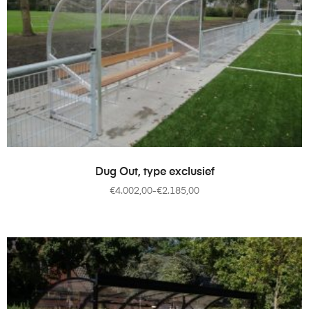
OPTIES SELECTEREN
Dug Out, type exclusief
€
4.002,00
-
€
2.185,00