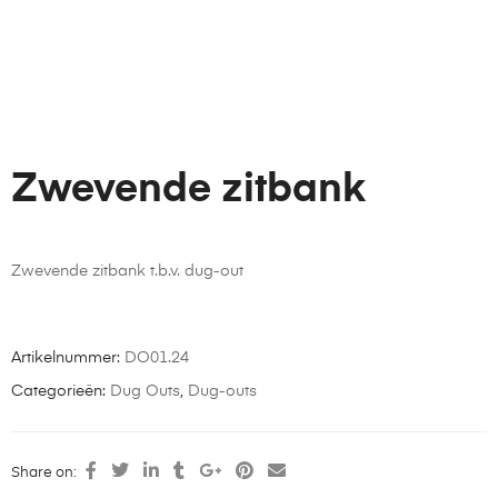
Zwevende zitbank
Zwevende zitbank t.b.v. dug-out
Artikelnummer:
DO01.24
Categorieën:
Dug Outs
,
Dug-outs
Share on: