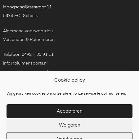
Hoogschaijksestraat 11
5374 EC Schaijk
Algemene voorwaarden
Verzenden & Retourneren
Telefoon 0492 – 35 91 11
info@pluimensports.nl
www.pluimensports.nl
Cookie policy
KvK Eindhoven 24181448
Wij gebruiken cookies om onze site en onze service te optimaliseren.
Copyright © 2021
Pluim en Sports
is een onderdeel van
Tennisbouw Nederland BV
Accepteren
Weigeren