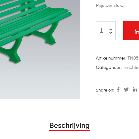
Prijs per stuk.
Artikelnummer:
TN05
Categorieën:
Inricht
Share on:
Beschrijving