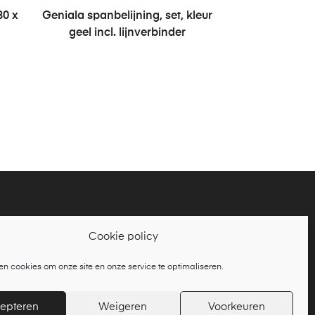
GEN
LEES VERDER
80 x
Geniala spanbelijning, set, kleur
geel incl. lijnverbinder
Cookie policy
en cookies om onze site en onze service te optimaliseren.
deel van
Tennisbouw Nederland BV
epteren
Weigeren
Voorkeuren