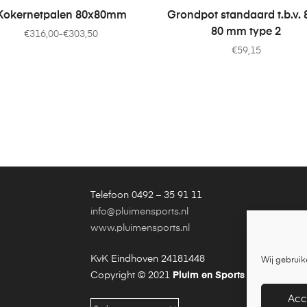
OPTIES SELECTEREN
TOEVOEGEN AAN WINKELWA
Kokernetpalen 80x80mm
Grondpot standaard t.b.v. 
80 mm type 2
€
316,00
-
€
303,50
€
59,15
Telefoon 0492 – 35 91 11
info@pluimensports.nl
www.pluimensports.nl
KvK Eindhoven 24181448
Wij gebruik
Copyright © 2021
Pluim en Sports
is een onder
Acc