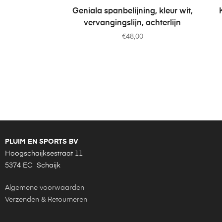
TOEVOEGEN AAN WINKELWAGEN
Geniala spanbelijning, kleur wit,
vervangingslijn, achterlijn
€
48,00
PLUIM EN SPORTS BV
Hoogschaijksestraat 11
5374 EC Schaijk
Algemene voorwaarden
Verzenden & Retourneren