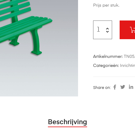
Prijs per stuk.
Artikelnummer:
TN05
Categorieën:
Inricht
Share on:
Beschrijving