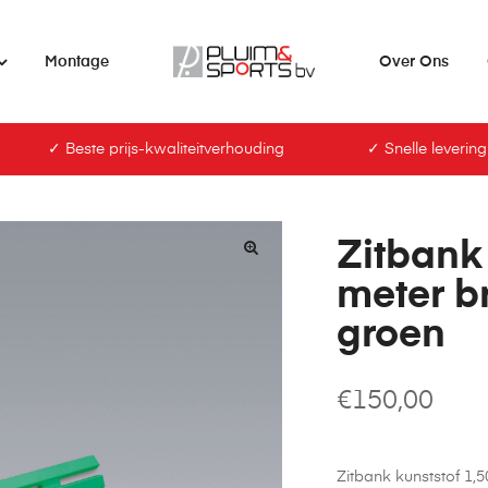
Montage
Over Ons
✓ Beste prijs-kwaliteitverhouding
✓ Snelle levering
Zitbank 
meter br
groen
€
150,00
Zitbank kunststof 1,5