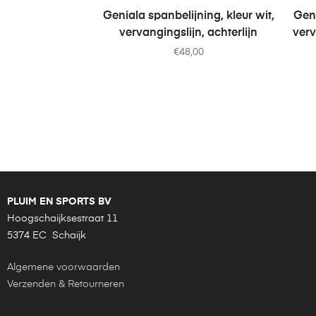
TOEVOEGEN AAN WINKELWAGEN
T
Geniala spanbelijning, kleur wit,
Geni
vervangingslijn, achterlijn
verv
€
48,00
PLUIM EN SPORTS BV
Hoogschaijksestraat 11
5374 EC Schaijk
Algemene voorwaarden
Verzenden & Retourneren