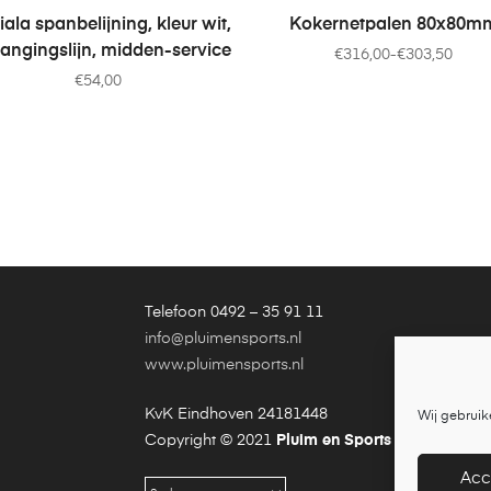
OEVOEGEN AAN WINKELWAGEN
OPTIES SELECTEREN
ala spanbelijning, kleur wit,
Kokernetpalen 80x80m
angingslijn, midden-service
€
316,00
-
€
303,50
€
54,00
Telefoon 0492 – 35 91 11
info@pluimensports.nl
www.pluimensports.nl
KvK Eindhoven 24181448
Wij gebruik
Copyright © 2021
Pluim en Sports
is een onder
Acc