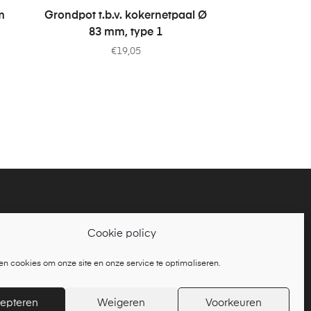
TOEVOEGEN AAN WINKELWAGEN
m
Grondpot t.b.v. kokernetpaal Ø
83 mm, type 1
€
19,05
Cookie policy
en cookies om onze site en onze service te optimaliseren.
deel van
Tennisbouw Nederland BV
epteren
Weigeren
Voorkeuren