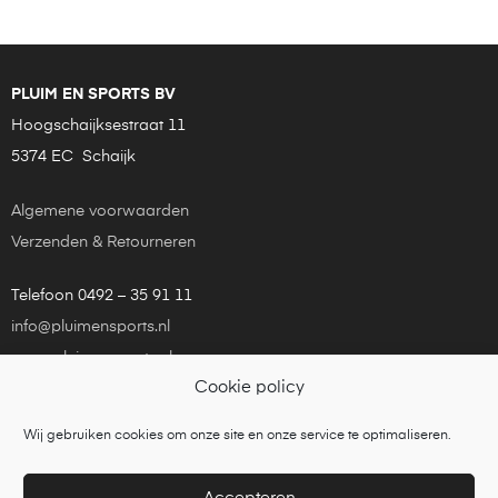
PLUIM EN SPORTS BV
Hoogschaijksestraat 11
5374 EC Schaijk
Algemene voorwaarden
Verzenden & Retourneren
Telefoon 0492 – 35 91 11
info@pluimensports.nl
www.pluimensports.nl
Cookie policy
KvK Eindhoven 24181448
Wij gebruiken cookies om onze site en onze service te optimaliseren.
Copyright © 2021
Pluim en Sports
is een onderdeel van
Tennisbouw Nederland BV