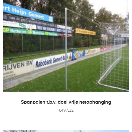
TOEVOEGEN AAN WINKELWAGEN
Spanpalen t.b.v. doel vrije netophanging
€
497,12