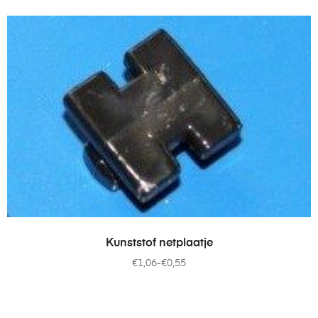
OPTIES SELECTEREN
Kunststof netplaatje
€
1,06
-
€
0,55