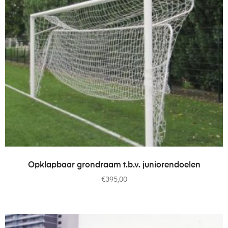
TOEVOEGEN AAN WINKELWAGEN
Opklapbaar grondraam t.b.v. juniorendoelen
€
395,00