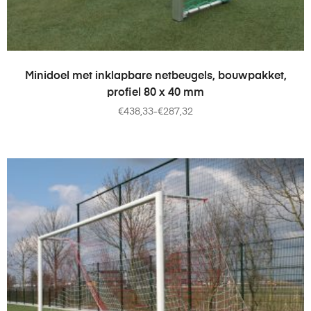
OPTIES SELECTEREN
Minidoel met inklapbare netbeugels, bouwpakket,
profiel 80 x 40 mm
€
438,33
-
€
287,32