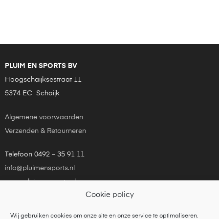
PLUIM EN SPORTS BV
Hoogschaijksestraat 11
5374 EC Schaijk
Algemene voorwaarden
Verzenden & Retourneren
Telefoon 0492 – 35 91 11
info@pluimensports.nl
www.pluimensports.nl
Cookie policy
KvK Eindhoven 24181448
Wij gebruiken cookies om onze site en onze service te optimaliseren.