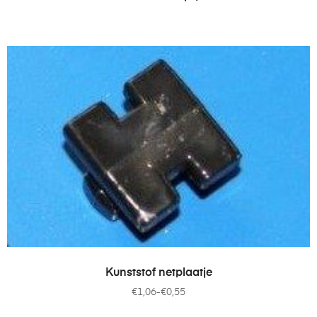
OPTIES SELECTEREN
Kunststof netplaatje
€
1,06
-
€
0,55