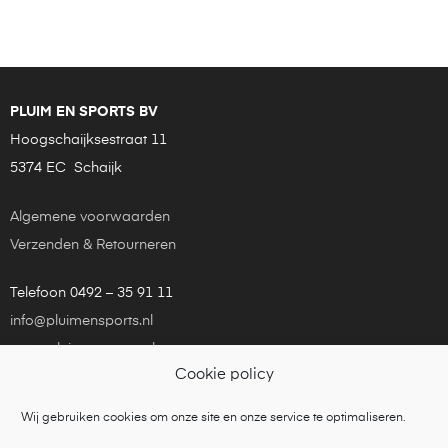
PLUIM EN SPORTS BV
Hoogschaijksestraat 11
5374 EC Schaijk
Algemene voorwaarden
Verzenden & Retourneren
Telefoon 0492 – 35 91 11
info@pluimensports.nl
www.pluimensports.nl
Cookie policy
KvK Eindhoven 24181448
Wij gebruiken cookies om onze site en onze service te optimaliseren.
Copyright © 2021
Pluim en Sports
is een onderdeel van