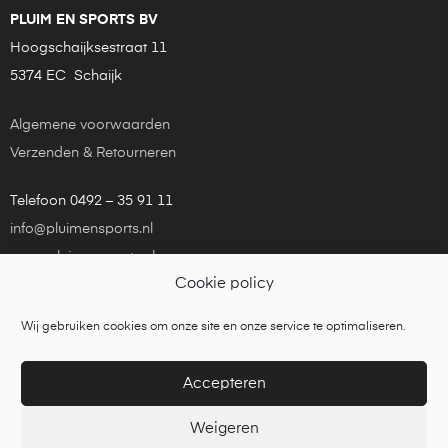
PLUIM EN SPORTS BV
Hoogschaijksestraat 11
5374 EC Schaijk
Algemene voorwaarden
Verzenden & Retourneren
Telefoon 0492 – 35 91 11
info@pluimensports.nl
www.pluimensports.nl
Cookie policy
KvK Eindhoven 24181448
Wij gebruiken cookies om onze site en onze service te optimaliseren.
Copyright © 2021
Pluim en Sports
is een onderdeel van
Tennisbouw Nederland BV
Accepteren
Weigeren