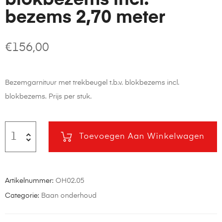
bezems 2,70 meter
€
156,00
Bezemgarnituur met trekbeugel t.b.v. blokbezems incl.
blokbezems. Prijs per stuk.
Toevoegen Aan Winkelwagen
Artikelnummer:
OH02.05
Categorie:
Baan onderhoud