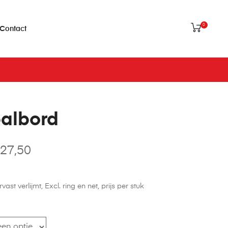
0
Contact
albord
27,50
st verlijmt, Excl. ring en net, prijs per stuk