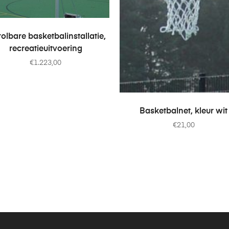
OEVOEGEN AAN WINKELWAGEN
rolbare basketbalinstallatie,
recreatieuitvoering
€
1.223,00
TOEVOEGEN AAN WINKELWA
Basketbalnet, kleur wit
€
21,00