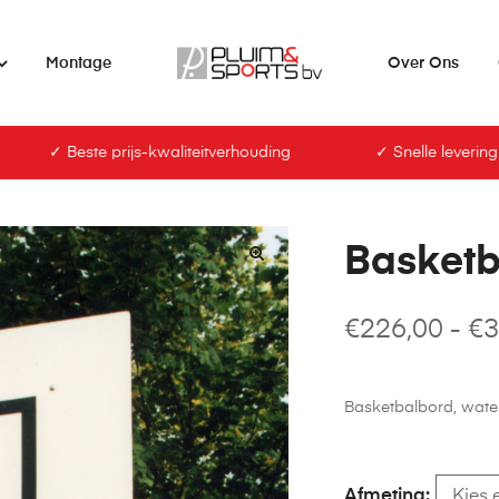
Montage
Over Ons
✓ Beste prijs-kwaliteitverhouding
✓ Snelle levering
Basketb
€
226,00
-
€
3
Basketbalbord, waterva
Afmeting