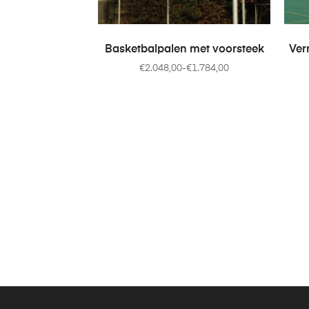
OPTIES SELECTEREN
T
Basketbalpalen met voorsteek
Ver
€
2.048,00
-
€
1.784,00